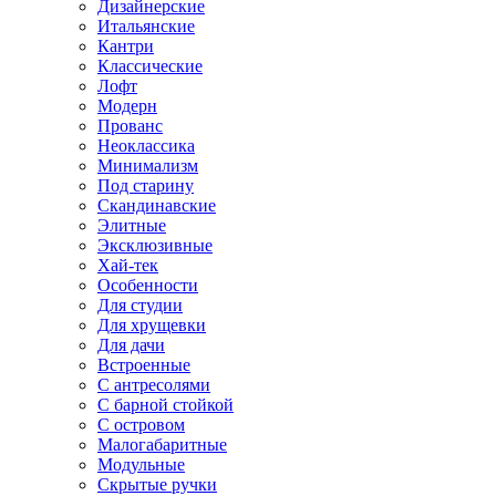
Дизайнерские
Итальянские
Кантри
Классические
Лофт
Модерн
Прованс
Неоклассика
Минимализм
Под старину
Скандинавские
Элитные
Эксклюзивные
Хай-тек
Особенности
Для студии
Для хрущевки
Для дачи
Встроенные
С антресолями
С барной стойкой
С островом
Малогабаритные
Модульные
Скрытые ручки