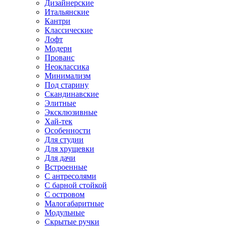
Дизайнерские
Итальянские
Кантри
Классические
Лофт
Модерн
Прованс
Неоклассика
Минимализм
Под старину
Скандинавские
Элитные
Эксклюзивные
Хай-тек
Особенности
Для студии
Для хрущевки
Для дачи
Встроенные
С антресолями
С барной стойкой
С островом
Малогабаритные
Модульные
Скрытые ручки