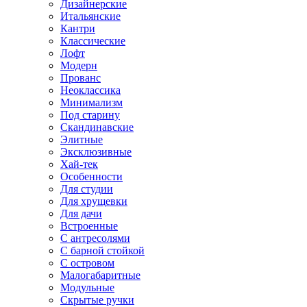
Дизайнерские
Итальянские
Кантри
Классические
Лофт
Модерн
Прованс
Неоклассика
Минимализм
Под старину
Скандинавские
Элитные
Эксклюзивные
Хай-тек
Особенности
Для студии
Для хрущевки
Для дачи
Встроенные
С антресолями
С барной стойкой
С островом
Малогабаритные
Модульные
Скрытые ручки