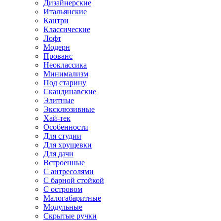
Дизайнерские
Итальянские
Кантри
Классические
Лофт
Модерн
Прованс
Неоклассика
Минимализм
Под старину
Скандинавские
Элитные
Эксклюзивные
Хай-тек
Особенности
Для студии
Для хрущевки
Для дачи
Встроенные
С антресолями
С барной стойкой
С островом
Малогабаритные
Модульные
Скрытые ручки