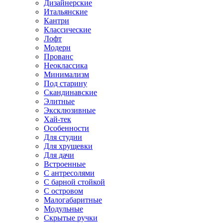
Дизайнерские
Итальянские
Кантри
Классические
Лофт
Модерн
Прованс
Неоклассика
Минимализм
Под старину
Скандинавские
Элитные
Эксклюзивные
Хай-тек
Особенности
Для студии
Для хрущевки
Для дачи
Встроенные
С антресолями
С барной стойкой
С островом
Малогабаритные
Модульные
Скрытые ручки