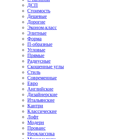
ДСП
Стоимость
Дешевые
Дорогие
Эконом-класс
Элитные
Форма
П-образные
Угловые
Прямые
Радиусные
Скошенные углы
Стиль
Современные
Евро
Английские
Дизайнерские
Итальянские
Кантри
Классические
Лофт
Модерн
Прованс
Неоклассика