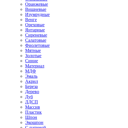
Оранжевые
Вишневые
Изумрудные
Венге
Ореховые
Янтарные
Сиреневые
Салатовые
Фиолетовые
Мятные
Золотые
Синие
Материал
МДФ
Эмаль
Акрил
Береза
Дерево
Дуб
ЛДСП
Массив
Пластик
Шпон
Экошпон
С патиной