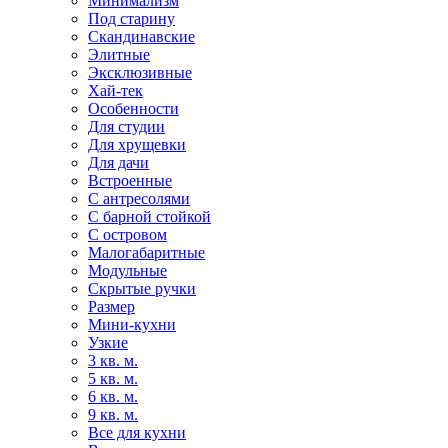
Минимализм
Под старину
Скандинавские
Элитные
Эксклюзивные
Хай-тек
Особенности
Для студии
Для хрущевки
Для дачи
Встроенные
С антресолями
С барной стойкой
С островом
Малогабаритные
Модульные
Скрытые ручки
Размер
Мини-кухни
Узкие
3 кв. м.
5 кв. м.
6 кв. м.
9 кв. м.
Все для кухни