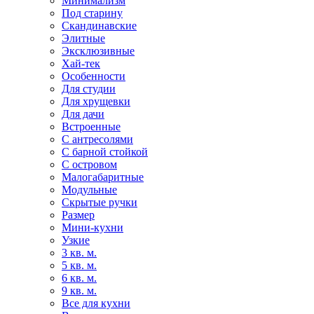
Минимализм
Под старину
Скандинавские
Элитные
Эксклюзивные
Хай-тек
Особенности
Для студии
Для хрущевки
Для дачи
Встроенные
С антресолями
С барной стойкой
С островом
Малогабаритные
Модульные
Скрытые ручки
Размер
Мини-кухни
Узкие
3 кв. м.
5 кв. м.
6 кв. м.
9 кв. м.
Все для кухни