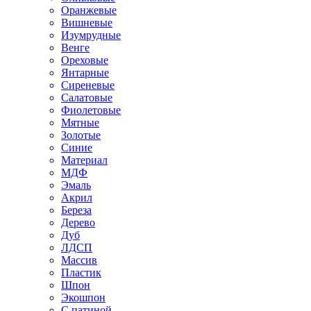
Оранжевые
Вишневые
Изумрудные
Венге
Ореховые
Янтарные
Сиреневые
Салатовые
Фиолетовые
Мятные
Золотые
Синие
Материал
МДФ
Эмаль
Акрил
Береза
Дерево
Дуб
ЛДСП
Массив
Пластик
Шпон
Экошпон
С патиной