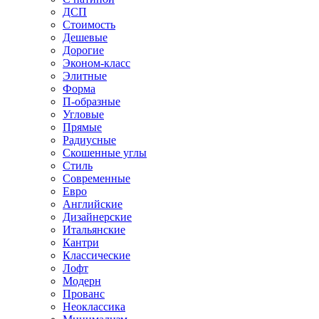
ДСП
Стоимость
Дешевые
Дорогие
Эконом-класс
Элитные
Форма
П-образные
Угловые
Прямые
Радиусные
Скошенные углы
Стиль
Современные
Евро
Английские
Дизайнерские
Итальянские
Кантри
Классические
Лофт
Модерн
Прованс
Неоклассика