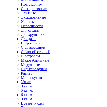
Минимализм
Под старину
Скандинавские
Элитные
Эксклюзивные
Хай-тек
Особенности
Для студии
Для хрущевки
Для дачи
Встроенные
С антресолями
С барной стойкой
С островом
Малогабаритные
Модульные
Скрытые ручки
Размер
Мини-кухни
Узкие
3 кв. м.
5 кв. м.
6 кв. м.
9 кв. м.
Все для кухни