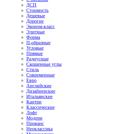
ДСП
Стоимость
Дешевые
Дорогие
Эконом-класс
Элитные
Форма
П-образные
Угловые
Прямые
Радиусные
Скошенные углы
Стиль
Современные
Евро
Английские
Дизайнерские
Итальянские
Кантри
Классические
Лофт
Модерн
Прованс
Неоклассика