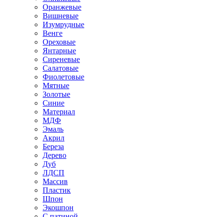
Оранжевые
Вишневые
Изумрудные
Венге
Ореховые
Янтарные
Сиреневые
Салатовые
Фиолетовые
Мятные
Золотые
Синие
Материал
МДФ
Эмаль
Акрил
Береза
Дерево
Дуб
ЛДСП
Массив
Пластик
Шпон
Экошпон
С патиной