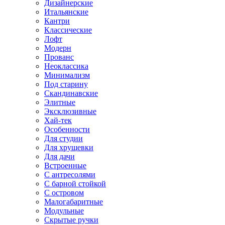
Дизайнерские
Итальянские
Кантри
Классические
Лофт
Модерн
Прованс
Неоклассика
Минимализм
Под старину
Скандинавские
Элитные
Эксклюзивные
Хай-тек
Особенности
Для студии
Для хрущевки
Для дачи
Встроенные
С антресолями
С барной стойкой
С островом
Малогабаритные
Модульные
Скрытые ручки