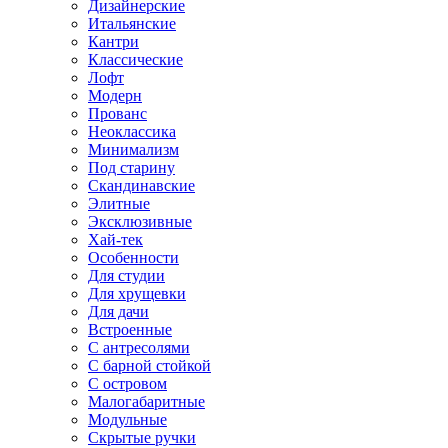
Дизайнерские
Итальянские
Кантри
Классические
Лофт
Модерн
Прованс
Неоклассика
Минимализм
Под старину
Скандинавские
Элитные
Эксклюзивные
Хай-тек
Особенности
Для студии
Для хрущевки
Для дачи
Встроенные
С антресолями
С барной стойкой
С островом
Малогабаритные
Модульные
Скрытые ручки