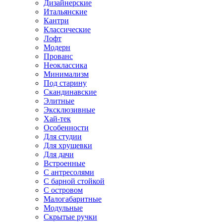
Дизайнерские
Итальянские
Кантри
Классические
Лофт
Модерн
Прованс
Неоклассика
Минимализм
Под старину
Скандинавские
Элитные
Эксклюзивные
Хай-тек
Особенности
Для студии
Для хрущевки
Для дачи
Встроенные
С антресолями
С барной стойкой
С островом
Малогабаритные
Модульные
Скрытые ручки