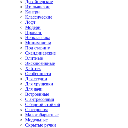
Дизайнерские
Итальянские
Кантри
Классические
Лофт
Модерн
Прованс
Неоклассика
Минимализм
Под старину
Скандинавские
Элитные
Эксклюзивные
Хай-тек
Особенности
Для студии
Для хрущевки
Для дачи
Встроенные
С антресолями
С барной стойкой
С островом
Малогабаритные
Модульные
Скрытые ручки