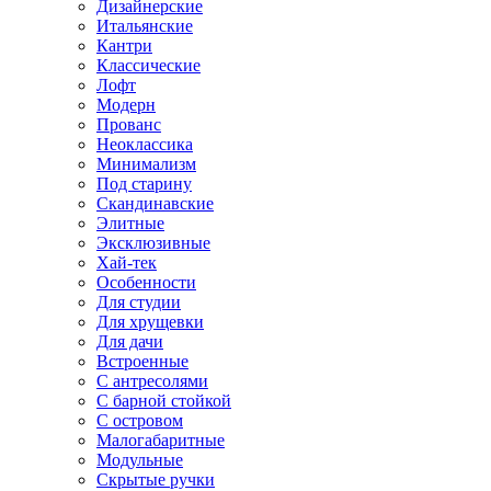
Дизайнерские
Итальянские
Кантри
Классические
Лофт
Модерн
Прованс
Неоклассика
Минимализм
Под старину
Скандинавские
Элитные
Эксклюзивные
Хай-тек
Особенности
Для студии
Для хрущевки
Для дачи
Встроенные
С антресолями
С барной стойкой
С островом
Малогабаритные
Модульные
Скрытые ручки