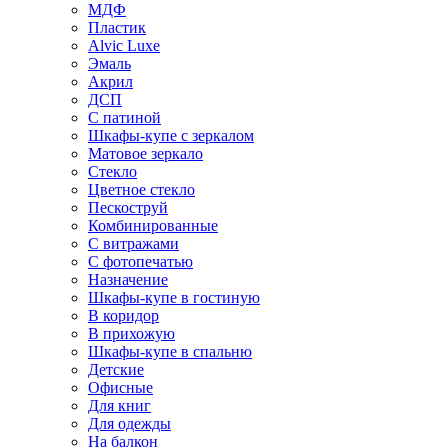
МДФ
Пластик
Alvic Luxe
Эмаль
Акрил
ДСП
С патиной
Шкафы-купе с зеркалом
Матовое зеркало
Стекло
Цветное стекло
Пескоструй
Комбинированные
С витражами
С фотопечатью
Назначение
Шкафы-купе в гостиную
В коридор
В прихожую
Шкафы-купе в спальню
Детские
Офисные
Для книг
Для одежды
На балкон