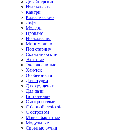
Дизайнерские
Итальянские
Кантри
Классические
Лофт
Модерн
Прованс
Неоклассика
Минимализм
Под старину
Скандинавские
Элитные
Эксклюзивные
Хай-тек
Особенности
Для студии
Для хрущевки
Для дачи
Встроенные
С антресолями
С барной стойкой
С островом
Малогабаритные
Модульные
Скрытые ручки