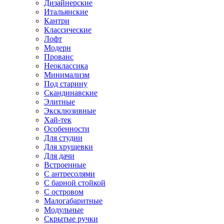
Дизайнерские
Итальянские
Кантри
Классические
Лофт
Модерн
Прованс
Неоклассика
Минимализм
Под старину
Скандинавские
Элитные
Эксклюзивные
Хай-тек
Особенности
Для студии
Для хрущевки
Для дачи
Встроенные
С антресолями
С барной стойкой
С островом
Малогабаритные
Модульные
Скрытые ручки