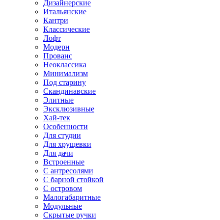
Дизайнерские
Итальянские
Кантри
Классические
Лофт
Модерн
Прованс
Неоклассика
Минимализм
Под старину
Скандинавские
Элитные
Эксклюзивные
Хай-тек
Особенности
Для студии
Для хрущевки
Для дачи
Встроенные
С антресолями
С барной стойкой
С островом
Малогабаритные
Модульные
Скрытые ручки