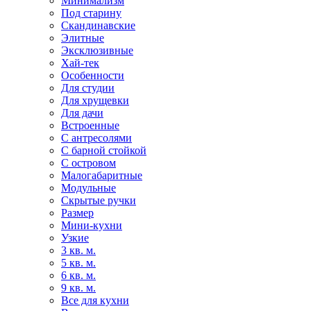
Минимализм
Под старину
Скандинавские
Элитные
Эксклюзивные
Хай-тек
Особенности
Для студии
Для хрущевки
Для дачи
Встроенные
С антресолями
С барной стойкой
С островом
Малогабаритные
Модульные
Скрытые ручки
Размер
Мини-кухни
Узкие
3 кв. м.
5 кв. м.
6 кв. м.
9 кв. м.
Все для кухни