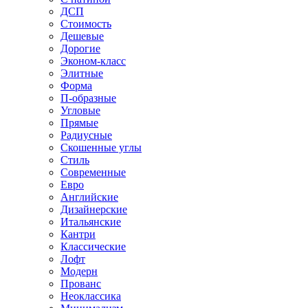
ДСП
Стоимость
Дешевые
Дорогие
Эконом-класс
Элитные
Форма
П-образные
Угловые
Прямые
Радиусные
Скошенные углы
Стиль
Современные
Евро
Английские
Дизайнерские
Итальянские
Кантри
Классические
Лофт
Модерн
Прованс
Неоклассика