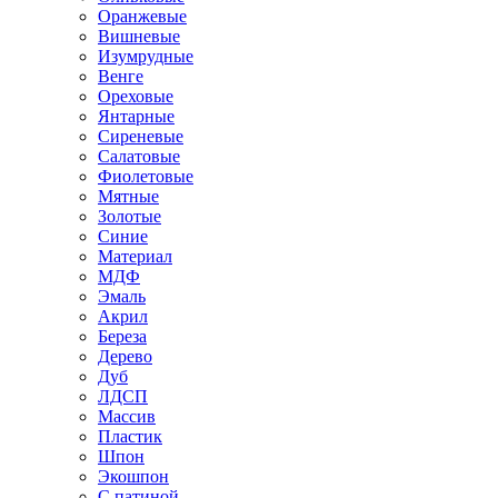
Оранжевые
Вишневые
Изумрудные
Венге
Ореховые
Янтарные
Сиреневые
Салатовые
Фиолетовые
Мятные
Золотые
Синие
Материал
МДФ
Эмаль
Акрил
Береза
Дерево
Дуб
ЛДСП
Массив
Пластик
Шпон
Экошпон
С патиной