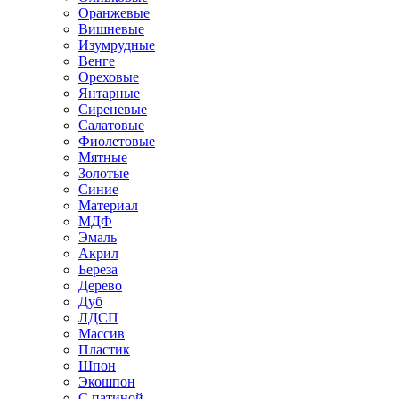
Оранжевые
Вишневые
Изумрудные
Венге
Ореховые
Янтарные
Сиреневые
Салатовые
Фиолетовые
Мятные
Золотые
Синие
Материал
МДФ
Эмаль
Акрил
Береза
Дерево
Дуб
ЛДСП
Массив
Пластик
Шпон
Экошпон
С патиной