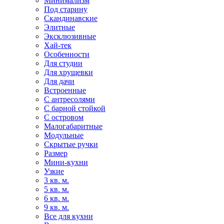
Минимализм
Под старину
Скандинавские
Элитные
Эксклюзивные
Хай-тек
Особенности
Для студии
Для хрущевки
Для дачи
Встроенные
С антресолями
С барной стойкой
С островом
Малогабаритные
Модульные
Скрытые ручки
Размер
Мини-кухни
Узкие
3 кв. м.
5 кв. м.
6 кв. м.
9 кв. м.
Все для кухни