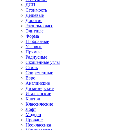
ДСП
Стоимость
Дешевые
Дорогие
Эконом-класс
Элитные
Форма
П-образные
Угловые
Прямые
Радиусные
Скошенные углы
Стиль
Современные
Евро
Английские
Дизайнерские
Итальянские
Кантри
Классические
Лофт
Модерн
Прованс
Неоклассика