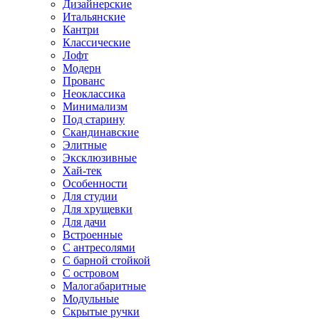
Дизайнерские
Итальянские
Кантри
Классические
Лофт
Модерн
Прованс
Неоклассика
Минимализм
Под старину
Скандинавские
Элитные
Эксклюзивные
Хай-тек
Особенности
Для студии
Для хрущевки
Для дачи
Встроенные
С антресолями
С барной стойкой
С островом
Малогабаритные
Модульные
Скрытые ручки