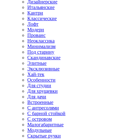
Дизайнерские
Итальянские
Кантри
Классические
Лофт
Модерн
Прованс
Неоклассика
Минимализм
Под старину
Скандинавские
Элитные
Эксклюзивные
Хай-тек
Особенности
Для студии
Для хрущевки
Для дачи
Встроенные
С антресолями
С барной стойкой
С островом
Малогабаритные
Модульные
Скрытые ручки