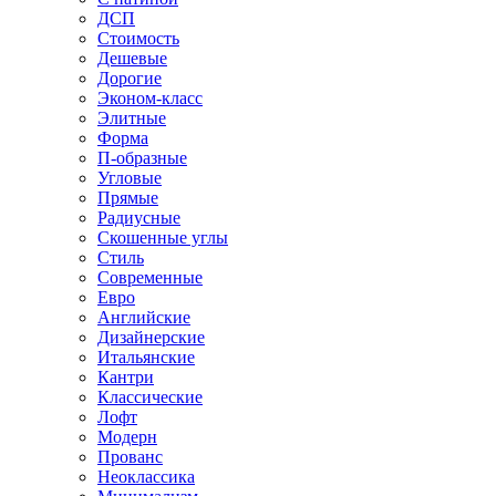
ДСП
Стоимость
Дешевые
Дорогие
Эконом-класс
Элитные
Форма
П-образные
Угловые
Прямые
Радиусные
Скошенные углы
Стиль
Современные
Евро
Английские
Дизайнерские
Итальянские
Кантри
Классические
Лофт
Модерн
Прованс
Неоклассика