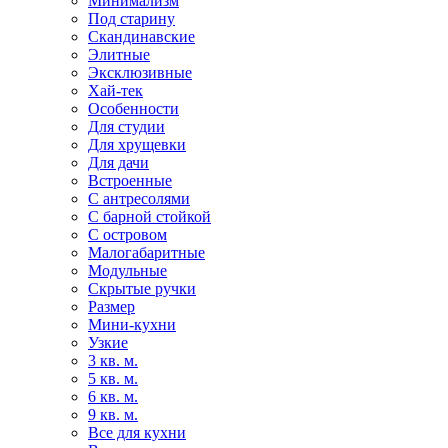
Минимализм
Под старину
Скандинавские
Элитные
Эксклюзивные
Хай-тек
Особенности
Для студии
Для хрущевки
Для дачи
Встроенные
С антресолями
С барной стойкой
С островом
Малогабаритные
Модульные
Скрытые ручки
Размер
Мини-кухни
Узкие
3 кв. м.
5 кв. м.
6 кв. м.
9 кв. м.
Все для кухни