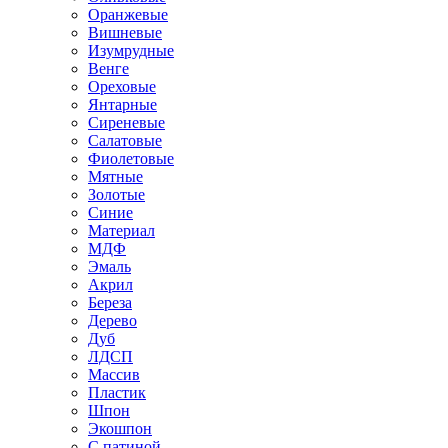
Оранжевые
Вишневые
Изумрудные
Венге
Ореховые
Янтарные
Сиреневые
Салатовые
Фиолетовые
Мятные
Золотые
Синие
Материал
МДФ
Эмаль
Акрил
Береза
Дерево
Дуб
ЛДСП
Массив
Пластик
Шпон
Экошпон
С патиной