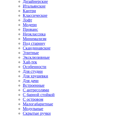
Дизайнерские
Итальянские
Кантри
Классические
Лофт
Модерн
Прованс
Неоклассика
Минимализм
Под старину
Скандинавские
Элитные
Эксклюзивные
Хай-тек
Особенности
Для студии
Для хрущевки
Для дачи
Встроенные
С антресолями
С барной стойкой
С островом
Малогабаритные
Модульные
Скрытые ручки