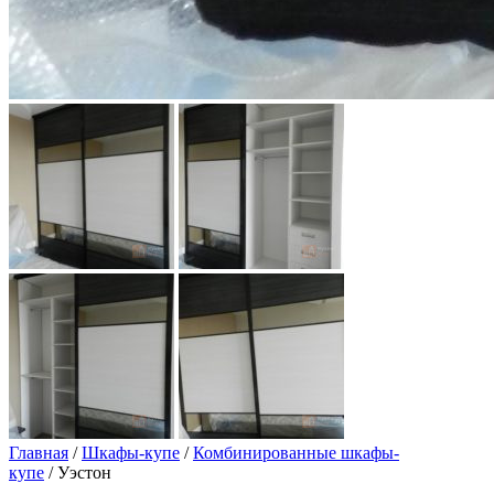
Главная
/
Шкафы-купе
/
Комбинированные шкафы-
купе
/ Уэстон