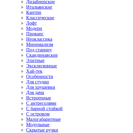
Дизайнерские
Итальянские
Кантри
Классические
Лофт
Модерн
Прованс
Неоклассика
Минимализм
Под старину
Скандинавские
Элитные
Эксклюзивные
Хай-тек
Особенности
Для студии
Для хрущевки
Для дачи
Встроенные
С антресолями
С барной стойкой
С островом
Малогабаритные
Модульные
Скрытые ручки