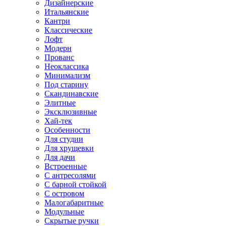
Дизайнерские
Итальянские
Кантри
Классические
Лофт
Модерн
Прованс
Неоклассика
Минимализм
Под старину
Скандинавские
Элитные
Эксклюзивные
Хай-тек
Особенности
Для студии
Для хрущевки
Для дачи
Встроенные
С антресолями
С барной стойкой
С островом
Малогабаритные
Модульные
Скрытые ручки