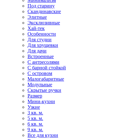
Минимализм
Под старину
Скандинавские
Элитные
Эксклюзивные
Хай-тек
Особенности
Для студии
Для хрущевки
Для дачи
Встроенные
С антресолями
С барной стойкой
С островом
Малогабаритные
Модульные
Скрытые ручки
Размер
Мини-кухни
Узкие
3 кв. м.
5 кв. м.
6 кв. м.
9 кв. м.
Все для кухни