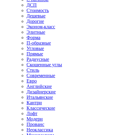
ДСП
Стоимость
Дешевые
Дорогие
Эконом-класс
Элитные
Форма
П-образные
Угловые
Прямые
Радиусные
Скошенные углы
Стиль
Современные
Евро
Английские
Дизайнерские
Итальянские
Кантри
Классические
Лофт
Модерн
Прованс
Неоклассика