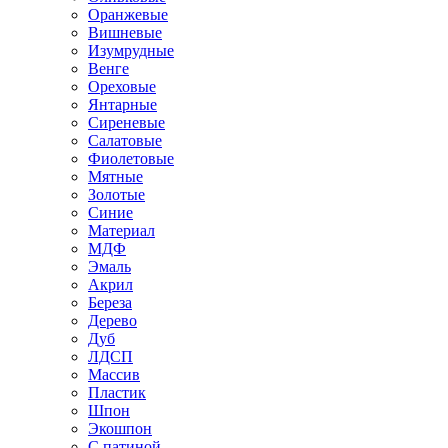
Оранжевые
Вишневые
Изумрудные
Венге
Ореховые
Янтарные
Сиреневые
Салатовые
Фиолетовые
Мятные
Золотые
Синие
Материал
МДФ
Эмаль
Акрил
Береза
Дерево
Дуб
ЛДСП
Массив
Пластик
Шпон
Экошпон
С патиной