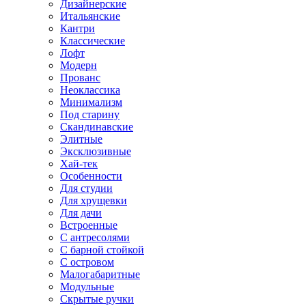
Дизайнерские
Итальянские
Кантри
Классические
Лофт
Модерн
Прованс
Неоклассика
Минимализм
Под старину
Скандинавские
Элитные
Эксклюзивные
Хай-тек
Особенности
Для студии
Для хрущевки
Для дачи
Встроенные
С антресолями
С барной стойкой
С островом
Малогабаритные
Модульные
Скрытые ручки