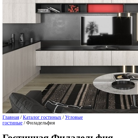
Главная
/
Каталог гостиных
/
Угловые
гостиные
/ Филадельфия
Гостинная Филадельфия