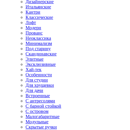
Дизайнерские
Итальянские
Кантри
Классические
Лофт
Модерн
Прованс
Неоклассика
Минимализм
Под старину
Скандинавские
Элитные
Эксклюзивные
Хай-тек
Особенности
Для студии
Для хрущевки
Для дачи
Встроенные
С антресолями
С барной стойкой
С островом
Малогабаритные
Модульные
Скрытые ручки