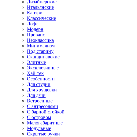
Дизайнерские
Итальянские
Кантри
Классические
Лофт
Модерн
Прованс
Неоклассика
Минимализм
Под старину
Скандинавские
Элитные
Эксклюзивные
Хай-тек
Особенности
Для студии
Для хрущевки
Для дачи
Встроенные
С антресолями
С барной стойкой
С островом
Малогабаритные
Модульные
Скрытые ручки