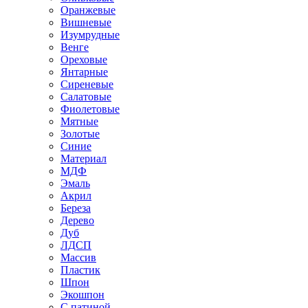
Оранжевые
Вишневые
Изумрудные
Венге
Ореховые
Янтарные
Сиреневые
Салатовые
Фиолетовые
Мятные
Золотые
Синие
Материал
МДФ
Эмаль
Акрил
Береза
Дерево
Дуб
ЛДСП
Массив
Пластик
Шпон
Экошпон
С патиной