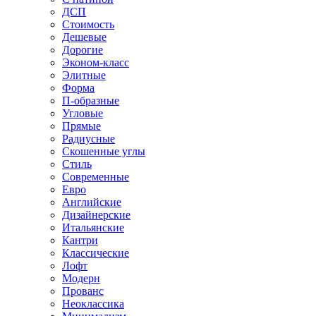
ДСП
Стоимость
Дешевые
Дорогие
Эконом-класс
Элитные
Форма
П-образные
Угловые
Прямые
Радиусные
Скошенные углы
Стиль
Современные
Евро
Английские
Дизайнерские
Итальянские
Кантри
Классические
Лофт
Модерн
Прованс
Неоклассика