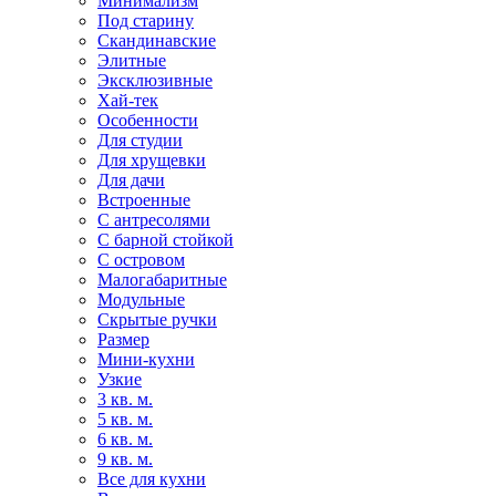
Минимализм
Под старину
Скандинавские
Элитные
Эксклюзивные
Хай-тек
Особенности
Для студии
Для хрущевки
Для дачи
Встроенные
С антресолями
С барной стойкой
С островом
Малогабаритные
Модульные
Скрытые ручки
Размер
Мини-кухни
Узкие
3 кв. м.
5 кв. м.
6 кв. м.
9 кв. м.
Все для кухни