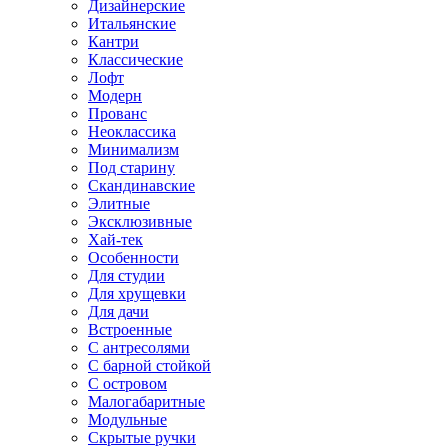
Дизайнерские
Итальянские
Кантри
Классические
Лофт
Модерн
Прованс
Неоклассика
Минимализм
Под старину
Скандинавские
Элитные
Эксклюзивные
Хай-тек
Особенности
Для студии
Для хрущевки
Для дачи
Встроенные
С антресолями
С барной стойкой
С островом
Малогабаритные
Модульные
Скрытые ручки