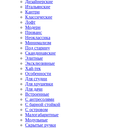
Дизайнерские
Итальянские
Кантри
Классические
Лофт
Модерн
Прованс
Неоклассика
Минимализм
Под старину
Скандинавские
Элитные
Эксклюзивные
Хай-тек
Особенности
Для студии
Для хрущевки
Для дачи
Встроенные
С антресолями
С барной стойкой
С островом
Малогабаритные
Модульные
Скрытые ручки