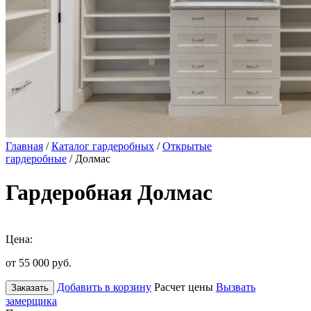
Главная
/
Каталог гардеробных
/
Открытые
гардеробные
/ Долмас
Гардеробная Долмас
Цена:
от 55 000
руб.
Добавить в корзину
Расчет цены
Вызвать
Заказать
замерщика