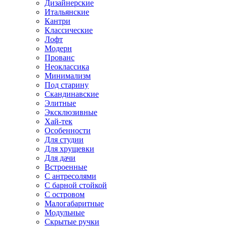
Дизайнерские
Итальянские
Кантри
Классические
Лофт
Модерн
Прованс
Неоклассика
Минимализм
Под старину
Скандинавские
Элитные
Эксклюзивные
Хай-тек
Особенности
Для студии
Для хрущевки
Для дачи
Встроенные
С антресолями
С барной стойкой
С островом
Малогабаритные
Модульные
Скрытые ручки