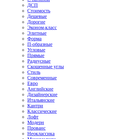
ДСП
Стоимость
Дешевые
Дорогие
Эконом-класс
Элитные
Форма
П-образные
Угловые
Прямые
Радиусные
Скошенные углы
Стиль
Современные
Евро
Английские
Дизайнерские
Итальянские
Кантри
Классические
Лофт
Модерн
Прованс
Неоклассика