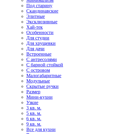
Минимализм
Под старину
Скандинавские
Элитные
Эксклюзивные
Хай-тек
Особенности
Для студии
Для хрущевки
Для дачи
Встроенные
С антресолями
С барной стойкой
С островом
Малогабаритные
Модульные
Скрытые ручки
Размер
Мини-кухни
Узкие
3 кв. м.
5 кв. м.
6 кв. м.
9 кв. м.
Все для кухни