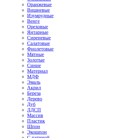
Оранжевые
Вишневые
Изумрудные
Венге
Ореховые
Янтарные
Сиреневые
Салатовые
Фиолетовые
Мятные
Золотые
Синие
Материал
МДФ
Эмаль
Акрил
Береза
Дерево
Дуб
ЛДСП
Массив
Пластик
Шпон
Экошпон
С патиной