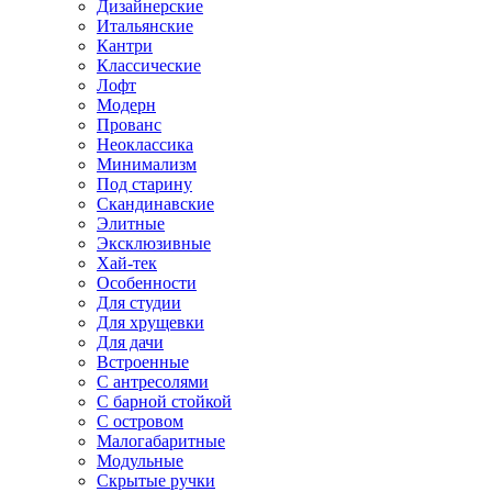
Дизайнерские
Итальянские
Кантри
Классические
Лофт
Модерн
Прованс
Неоклассика
Минимализм
Под старину
Скандинавские
Элитные
Эксклюзивные
Хай-тек
Особенности
Для студии
Для хрущевки
Для дачи
Встроенные
С антресолями
С барной стойкой
С островом
Малогабаритные
Модульные
Скрытые ручки