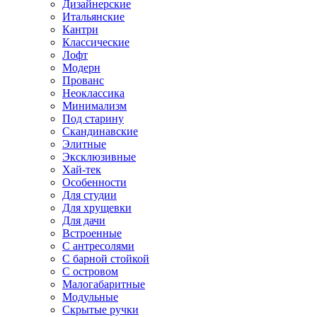
Дизайнерские
Итальянские
Кантри
Классические
Лофт
Модерн
Прованс
Неоклассика
Минимализм
Под старину
Скандинавские
Элитные
Эксклюзивные
Хай-тек
Особенности
Для студии
Для хрущевки
Для дачи
Встроенные
С антресолями
С барной стойкой
С островом
Малогабаритные
Модульные
Скрытые ручки