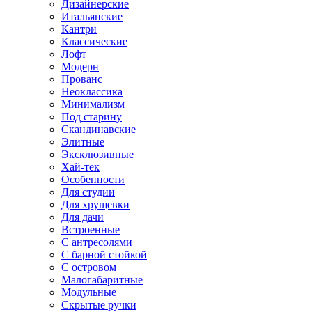
Дизайнерские
Итальянские
Кантри
Классические
Лофт
Модерн
Прованс
Неоклассика
Минимализм
Под старину
Скандинавские
Элитные
Эксклюзивные
Хай-тек
Особенности
Для студии
Для хрущевки
Для дачи
Встроенные
С антресолями
С барной стойкой
С островом
Малогабаритные
Модульные
Скрытые ручки