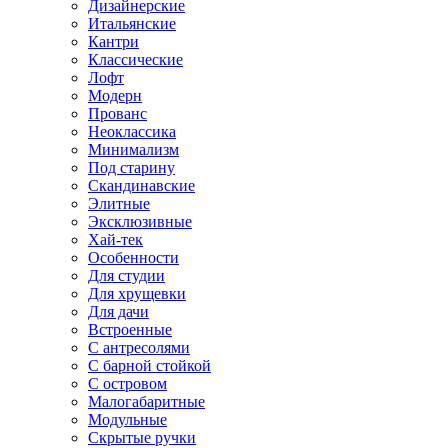
Дизайнерские
Итальянские
Кантри
Классические
Лофт
Модерн
Прованс
Неоклассика
Минимализм
Под старину
Скандинавские
Элитные
Эксклюзивные
Хай-тек
Особенности
Для студии
Для хрущевки
Для дачи
Встроенные
С антресолями
С барной стойкой
С островом
Малогабаритные
Модульные
Скрытые ручки