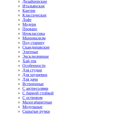
Дизайнерские
Итальянские
Кантри
Классические
Лофт
Модерн
Прованс
Неоклассика
Минимализм
Под старину
Скандинавские
Элитные
Эксклюзивные
Хай-тек
Особенности
Для студии
Для хрущевки
Для дачи
Встроенные
С антресолями
С барной стойкой
С островом
Малогабаритные
Модульные
Скрытые ручки