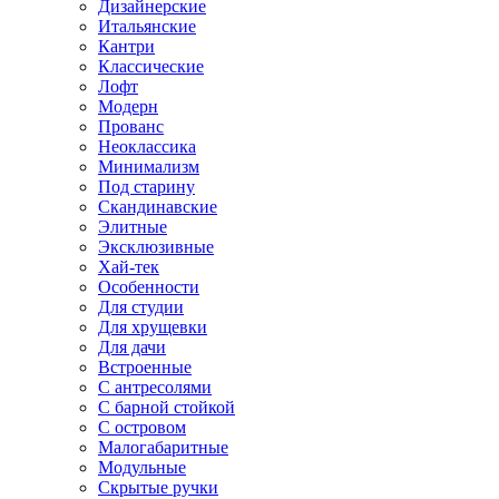
Дизайнерские
Итальянские
Кантри
Классические
Лофт
Модерн
Прованс
Неоклассика
Минимализм
Под старину
Скандинавские
Элитные
Эксклюзивные
Хай-тек
Особенности
Для студии
Для хрущевки
Для дачи
Встроенные
С антресолями
С барной стойкой
С островом
Малогабаритные
Модульные
Скрытые ручки