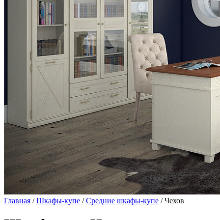
Главная
/
Шкафы-купе
/
Средние шкафы-купе
/ Чехов