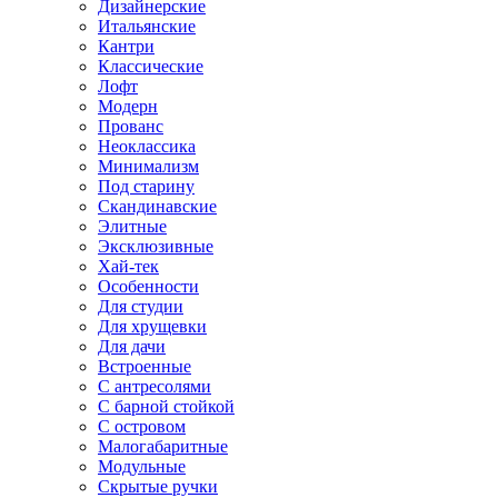
Дизайнерские
Итальянские
Кантри
Классические
Лофт
Модерн
Прованс
Неоклассика
Минимализм
Под старину
Скандинавские
Элитные
Эксклюзивные
Хай-тек
Особенности
Для студии
Для хрущевки
Для дачи
Встроенные
С антресолями
С барной стойкой
С островом
Малогабаритные
Модульные
Скрытые ручки