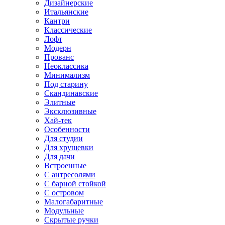
Дизайнерские
Итальянские
Кантри
Классические
Лофт
Модерн
Прованс
Неоклассика
Минимализм
Под старину
Скандинавские
Элитные
Эксклюзивные
Хай-тек
Особенности
Для студии
Для хрущевки
Для дачи
Встроенные
С антресолями
С барной стойкой
С островом
Малогабаритные
Модульные
Скрытые ручки