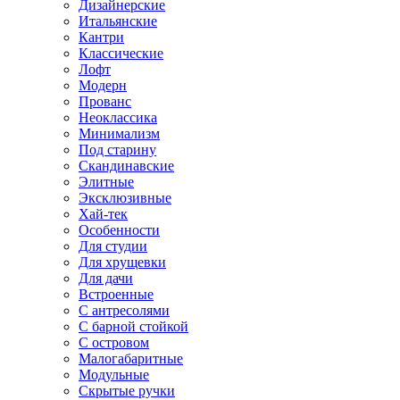
Дизайнерские
Итальянские
Кантри
Классические
Лофт
Модерн
Прованс
Неоклассика
Минимализм
Под старину
Скандинавские
Элитные
Эксклюзивные
Хай-тек
Особенности
Для студии
Для хрущевки
Для дачи
Встроенные
С антресолями
С барной стойкой
С островом
Малогабаритные
Модульные
Скрытые ручки