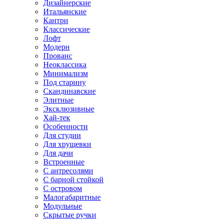
Дизайнерские
Итальянские
Кантри
Классические
Лофт
Модерн
Прованс
Неоклассика
Минимализм
Под старину
Скандинавские
Элитные
Эксклюзивные
Хай-тек
Особенности
Для студии
Для хрущевки
Для дачи
Встроенные
С антресолями
С барной стойкой
С островом
Малогабаритные
Модульные
Скрытые ручки