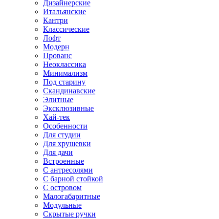
Дизайнерские
Итальянские
Кантри
Классические
Лофт
Модерн
Прованс
Неоклассика
Минимализм
Под старину
Скандинавские
Элитные
Эксклюзивные
Хай-тек
Особенности
Для студии
Для хрущевки
Для дачи
Встроенные
С антресолями
С барной стойкой
С островом
Малогабаритные
Модульные
Скрытые ручки