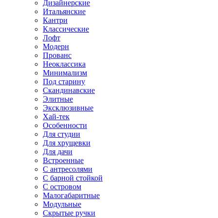
Дизайнерские
Итальянские
Кантри
Классические
Лофт
Модерн
Прованс
Неоклассика
Минимализм
Под старину
Скандинавские
Элитные
Эксклюзивные
Хай-тек
Особенности
Для студии
Для хрущевки
Для дачи
Встроенные
С антресолями
С барной стойкой
С островом
Малогабаритные
Модульные
Скрытые ручки