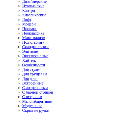
Дизайнерские
Итальянские
Кантри
Классические
Лофт
Модерн
Прованс
Неоклассика
Минимализм
Под старину
Скандинавские
Элитные
Эксклюзивные
Хай-тек
Особенности
Для студии
Для хрущевки
Для дачи
Встроенные
С антресолями
С барной стойкой
С островом
Малогабаритные
Модульные
Скрытые ручки