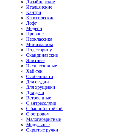
Дизайнерские
Итальянские
Кантри
Классические
Лофт
Модерн
Прованс
Неоклассика
Минимализм
Под старину
Скандинавские
Элитные
Эксклюзивные
Хай-тек
Особенности
Для студии
Для хрущевки
Для дачи
Встроенные
С антресолями
С барной стойкой
С островом
Малогабаритные
Модульные
Скрытые ручки