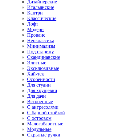
Дизайнерские
Итальянские
Кантри
Классические
Лофт
Модерн
Прованс
Неоклассика
Минимализм
Под старину
Скандинавские
Элитные
Эксклюзивные
Хай-тек
Особенности
Для студии
Для хрущевки
Для дачи
Встроенные
С антресолями
С барной стойкой
С островом
Малогабаритные
Модульные
Скрытые ручки