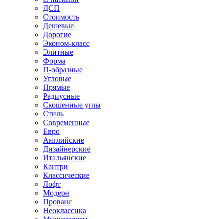
ДСП
Стоимость
Дешевые
Дорогие
Эконом-класс
Элитные
Форма
П-образные
Угловые
Прямые
Радиусные
Скошенные углы
Стиль
Современные
Евро
Английские
Дизайнерские
Итальянские
Кантри
Классические
Лофт
Модерн
Прованс
Неоклассика