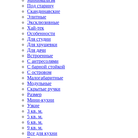
Минимализм
Под старину
Скандинавские
Элитные
Эксклюзивные
Хай-тек
Особенности
Для студии
Для хрущевки
Для дачи
Встроенные
С антресолями
С барной стойкой
С островом
Малогабаритные
Модульные
Скрытые ручки
Размер
Мини-кухни
Узкие
3 кв. м.
5 кв. м.
6 кв. м.
9 кв. м.
Все для кухни