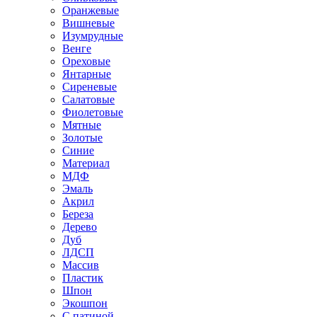
Оранжевые
Вишневые
Изумрудные
Венге
Ореховые
Янтарные
Сиреневые
Салатовые
Фиолетовые
Мятные
Золотые
Синие
Материал
МДФ
Эмаль
Акрил
Береза
Дерево
Дуб
ЛДСП
Массив
Пластик
Шпон
Экошпон
С патиной